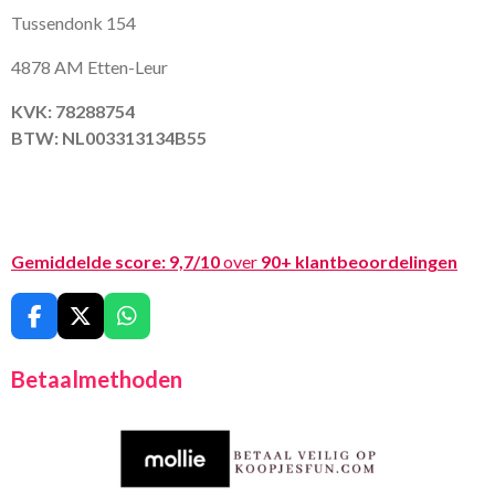
Tussendonk 154
4878 AM Etten-Leur
KVK: 78288754
BTW: NL003313134B55
Gemiddelde score:
9,7/10
over
90+ klantbeoordelingen
F
X
W
a
h
c
a
Betaalmethoden
e
t
b
s
o
A
o
p
k
p