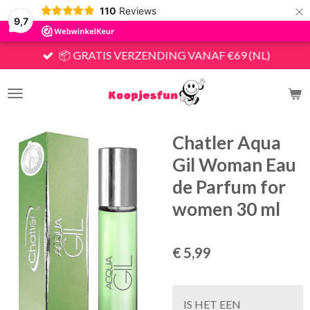
×
110
Reviews
9,7
📦 GRATIS VERZENDING VANAF €69 (NL)
Chatler Aqua
Gil Woman Eau
de Parfum for
women 30 ml
€ 5,99
IS HET EEN