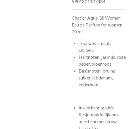
5901801107484
Chatler Aqua Gil Woman
Eau de Parfum for women
30 ml
Topnoten: munt,
citroen.
Hartnoten: jasmijn, roze
peper, pioenroos
Basisnoten: bruine
suiker, labdanum,
cederhout
In een handig klein
flesje, makkelijk om
mee te nemen in uw
tas/koffer.