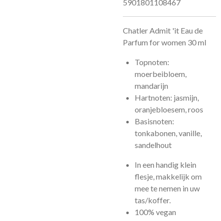
5901801108467
Chatler Admit 'it Eau de
Parfum for women 30 ml
Topnoten:
moerbeibloem,
mandarijn
Hartnoten: jasmijn,
oranjebloesem, roos
Basisnoten:
tonkabonen, vanille,
sandelhout
In een handig klein
flesje, makkelijk om
mee te nemen in uw
tas/koffer.
100% vegan