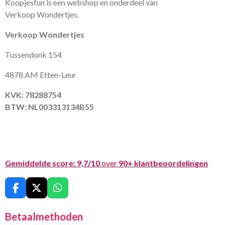
Koopjesfun is een webshop en onderdeel van
Verkoop Wondertjes.
Verkoop Wondertjes
Tussendonk 154
4878 AM Etten-Leur
KVK: 78288754
BTW: NL003313134B55
Gemiddelde score:
9,7/10
over
90+ klantbeoordelingen
F
X
W
a
h
c
a
Betaalmethoden
e
t