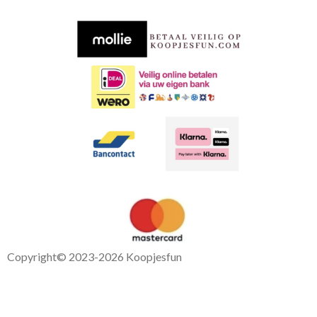
b
s
o
A
o
p
k
p
Copyright
© 2023-2026 Koopjesfun