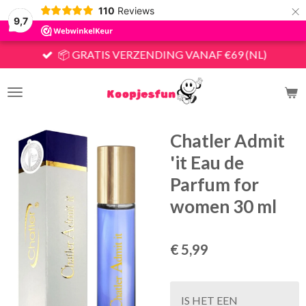
×
110
Reviews
9,7
📦 GRATIS VERZENDING VANAF €69 (NL)
Chatler Admit
'it Eau de
Parfum for
women 30 ml
€ 5,99
IS HET EEN