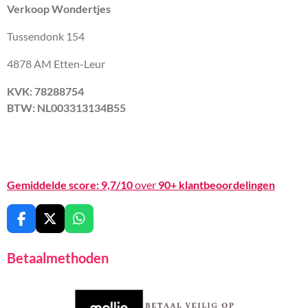
Verkoop Wondertjes
Tussendonk 154
4878 AM Etten-Leur
KVK: 78288754
BTW: NL003313134B55
Gemiddelde score:
9,7/10
over
90+ klantbeoordelingen
F
X
W
a
h
c
a
Betaalmethoden
e
t
b
s
o
A
o
p