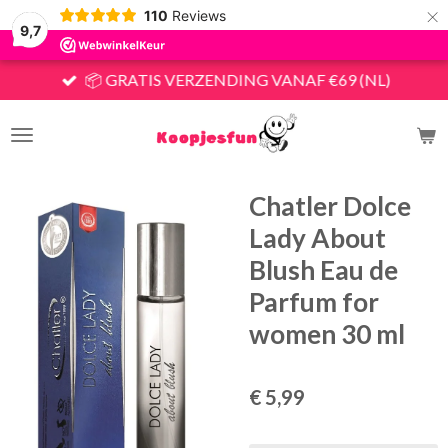
×
110
Reviews
9,7
📦 GRATIS VERZENDING VANAF €69 (NL)
Chatler Dolce
Lady About
Blush Eau de
Parfum for
women 30 ml
€ 5,99