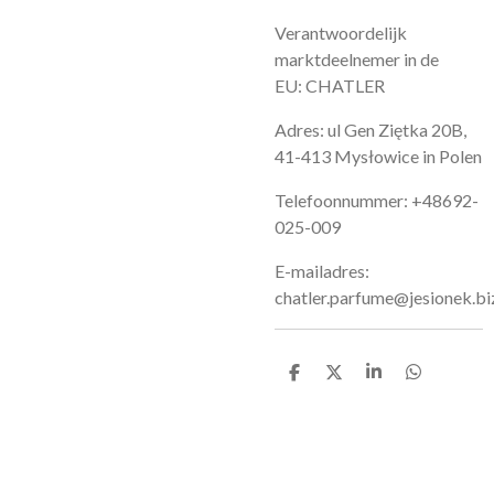
Verantwoordelijk
marktdeelnemer in de
EU: CHATLER
Adres: ul Gen Ziętka 20B,
41-413 Mysłowice in Polen
Telefoonnummer: +48692-
025-009
E-mailadres:
chatler.parfume@jesionek.bi
D
D
S
D
e
e
h
e
l
e
a
l
e
l
r
e
n
e
n