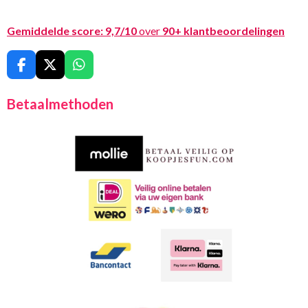
Gemiddelde score:
9,7/10
over
90+ klantbeoordelingen
F
X
W
a
h
c
a
Betaalmethoden
e
t
b
s
o
A
o
p
k
p