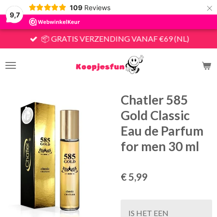
×
109
Reviews
9,7
📦 GRATIS VERZENDING VANAF €69 (NL)
Chatler 585
Gold Classic
Eau de Parfum
for men 30 ml
€ 5,99
IS HET EEN