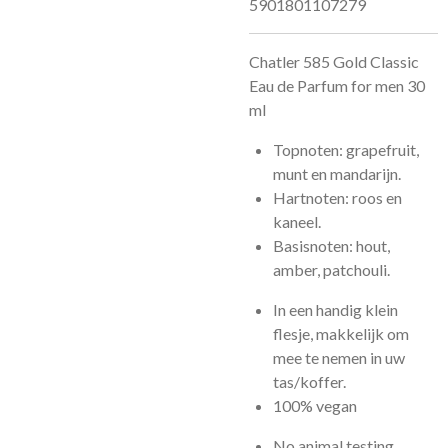
5901801107279
Chatler 585 Gold Classic
Eau de Parfum for men 30
ml
Topnoten: grapefruit,
munt en mandarijn.
Hartnoten: roos en
kaneel.
Basisnoten: hout,
amber, patchouli.
In een handig klein
flesje, makkelijk om
mee te nemen in uw
tas/koffer.
100% vegan
No animal testing