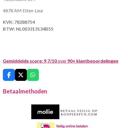
4878 AM Etten-Leur
KVK: 78288754
BTW: NL003313134B55
Gemiddelde score:
9,7/10
over
90+ klantbeoordelingen
F
X
W
a
h
c
a
Betaalmethoden
e
t
b
s
o
A
o
p
k
p