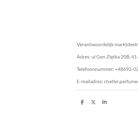
Verantwoordelijk marktdeel
Adres: ul Gen Ziętka 20B, 4
Telefoonnummer: +48692-0
E-mailadres: chatler.parfume
D
D
S
e
e
h
l
e
a
e
l
r
n
e