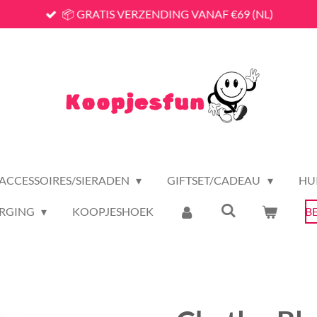
📦 GRATIS VERZENDING VANAF €69 (NL)
ACCESSOIRES/SIERADEN
GIFTSET/CADEAU
HU
RGING
KOOPJESHOEK
B