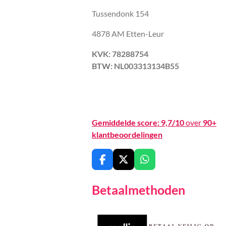
Tussendonk 154
4878 AM Etten-Leur
KVK: 78288754
BTW: NL003313134B55
Gemiddelde score:
9,7/10
over
90+
klantbeoordelingen
F
X
W
a
h
c
a
Betaalmethoden
e
t
b
s
o
A
o
p