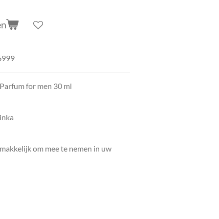
en
6999
 Parfum for men 30 ml
inka
e, makkelijk om mee te nemen in uw