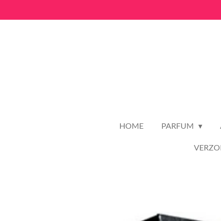
Ga
direct
naar
de
hoofdinhoud
HOME
PARFUM
VERZO