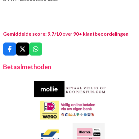
Gemiddelde score:
9,7/10
over
90+ klantbeoordelingen
F
X
W
a
h
c
a
Betaalmethoden
e
t
b
s
o
A
o
p
k
p