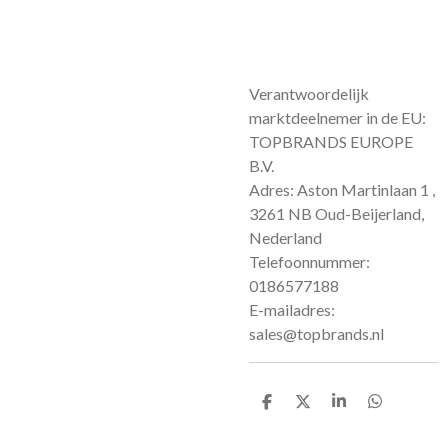
Verantwoordelijk
marktdeelnemer in de EU:
TOPBRANDS EUROPE
B.V.
Adres: Aston Martinlaan 1 ,
3261 NB Oud-Beijerland,
Nederland
Telefoonnummer:
0186577188
E-mailadres:
sales@topbrands.nl
D
D
S
D
e
e
h
e
l
e
a
l