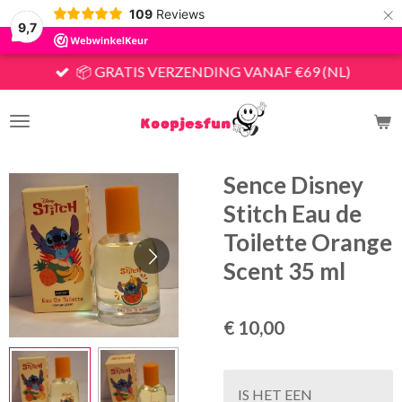
×
109
Reviews
9,7
📦 GRATIS VERZENDING VANAF €69 (NL)
Sence Disney
Stitch Eau de
Toilette Orange
Scent 35 ml
€ 10,00
IS HET EEN