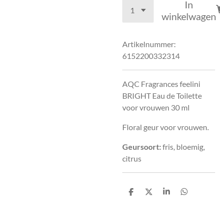
In
winkelwagen
Artikelnummer:
6152200332314
AQC Fragrances feelini
BRIGHT Eau de Toilette
voor vrouwen 30 ml
Floral geur voor vrouwen.
Geursoort:
fris, bloemig,
citrus
D
D
S
D
e
e
h
e
l
e
a
l
e
l
r
e