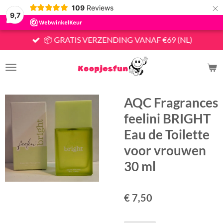
×
109
Reviews
9,7
📦 GRATIS VERZENDING VANAF €69 (NL)
AQC Fragrances
feelini BRIGHT
Eau de Toilette
voor vrouwen
30 ml
€ 7,50