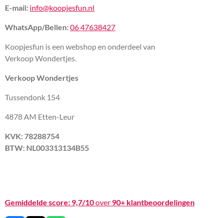
E-mail:
info@koopjesfun.nl
WhatsApp/Bellen:
06 47638427
Koopjesfun is een webshop en onderdeel van
Verkoop Wondertjes.
Verkoop Wondertjes
Tussendonk 154
4878 AM Etten-Leur
KVK: 78288754
BTW: NL003313134B55
Gemiddelde score:
9,7/10
over
90+ klantbeoordelingen