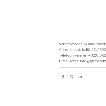
Verantwoordelijk marktdeel
Adres: Industriedijk 22, 2300
Telefoonnummer: +32(0)3-
E-mailadres: info@glamaro
D
D
S
e
e
h
l
e
a
e
l
r
n
e