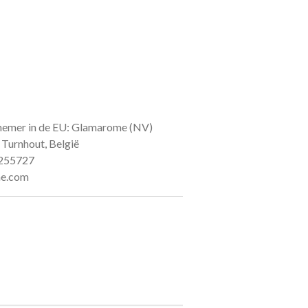
nemer in de EU: Glamarome (NV)
 Turnhout, België
2255727
me.com