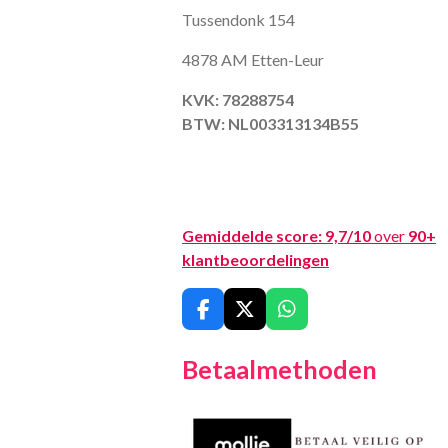
Tussendonk 154
4878 AM Etten-Leur
KVK: 78288754
BTW: NL003313134B55
Gemiddelde score:
9,7/10
over
90+
klantbeoordelingen
F
X
W
a
h
c
a
Betaalmethoden
e
t
b
s
o
A
o
p