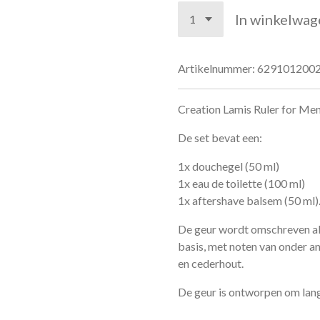
In winkelwag
Artikelnummer:
629101200
Creation Lamis Ruler for Men
De set bevat een:
1x douchegel (50 ml)
1x eau de toilette (100 ml)
1x aftershave balsem (50 ml)
De geur wordt omschreven als
basis, met noten van onder an
en cederhout.
De geur is ontworpen om lang