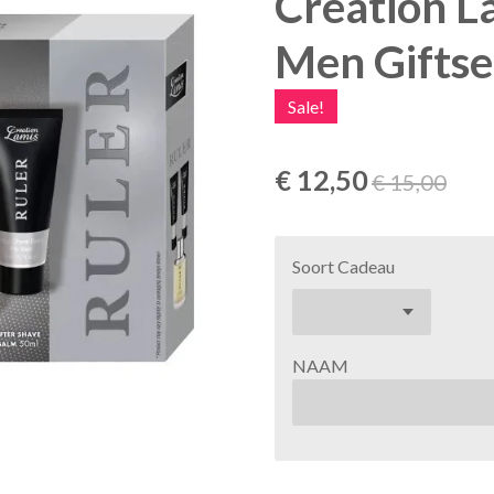
Creation L
Men Giftse
Sale!
€ 12,50
€ 15,00
Soort Cadeau
NAAM