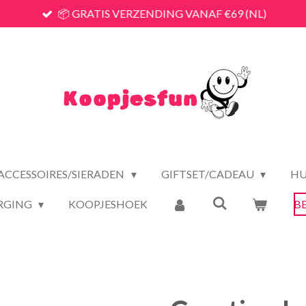
📦 GRATIS VERZENDING VANAF €69 (NL)
ACCESSOIRES/SIERADEN
GIFTSET/CADEAU
HU
RGING
KOOPJESHOEK
B