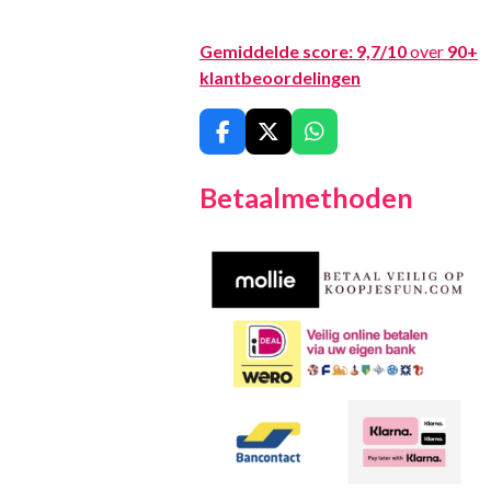
Gemiddelde score:
9,7/10
over
90+
klantbeoordelingen
F
X
W
a
h
c
a
Betaalmethoden
e
t
b
s
o
A
o
p
k
p