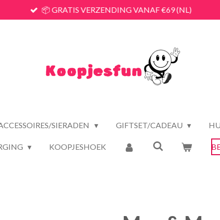
📦 GRATIS VERZENDING VANAF €69 (NL)
ACCESSOIRES/SIERADEN
GIFTSET/CADEAU
HU
RGING
KOOPJESHOEK
B