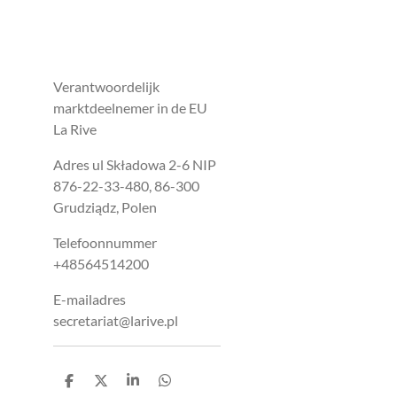
Verantwoordelijk
marktdeelnemer in de EU
La Rive
Adres ul Składowa 2-6 NIP
876-22-33-480, 86-300
Grudziądz, Polen
Telefoonnummer
+48564514200
E-mailadres
secretariat@larive.pl
D
D
S
D