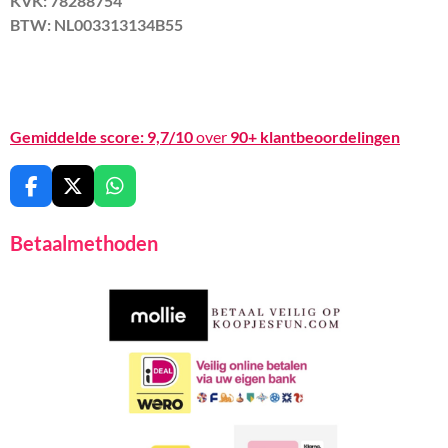
KVK: 78288754
BTW: NL003313134B55
Gemiddelde score:
9,7/10
over
90+ klantbeoordelingen
F
X
W
a
h
c
a
Betaalmethoden
e
t
b
s
o
A
o
p
k
p