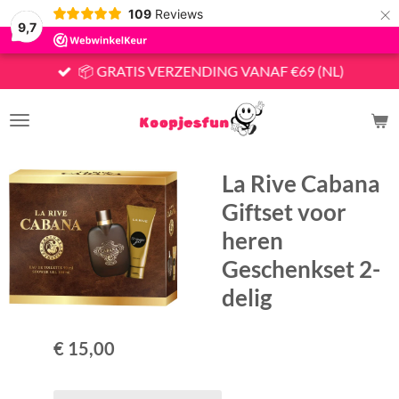
×
109
Reviews
9,7
📦 GRATIS VERZENDING VANAF €69 (NL)
La Rive Cabana
Giftset voor
heren
Geschenkset 2-
delig
€ 15,00