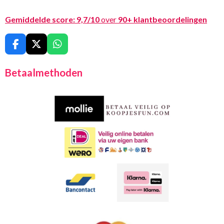
Gemiddelde score:
9,7/10
over
90+ klantbeoordelingen
F
X
W
a
h
c
a
Betaalmethoden
e
t
b
s
o
A
o
p
k
p