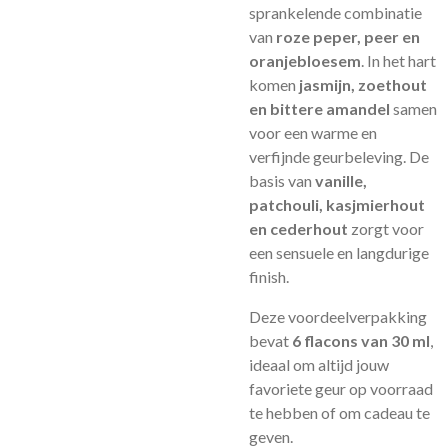
sprankelende combinatie
van
roze peper, peer en
oranjebloesem
. In het hart
komen
jasmijn, zoethout
en bittere amandel
samen
voor een warme en
verfijnde geurbeleving. De
basis van
vanille,
patchouli, kasjmierhout
en cederhout
zorgt voor
een sensuele en langdurige
finish.
Deze voordeelverpakking
bevat
6 flacons van 30 ml
,
ideaal om altijd jouw
favoriete geur op voorraad
te hebben of om cadeau te
geven.