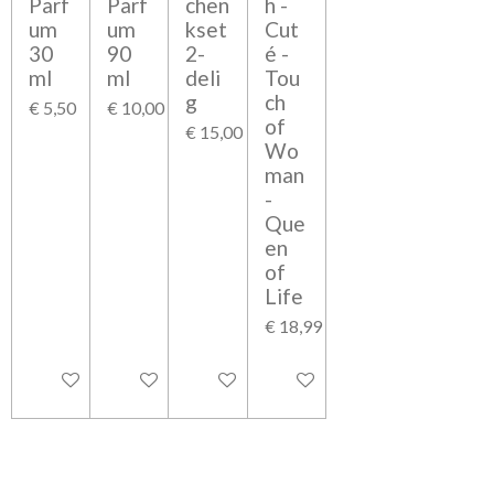
Parf
Parf
chen
h -
um
um
kset
Cut
30
90
2-
é -
ml
ml
deli
Tou
g
ch
€ 5,50
€ 10,00
of
€ 15,00
Wo
man
-
Que
en
of
Life
€ 18,99
In winkelwagen
In winkelwagen
Bekijk details
Bekijk details