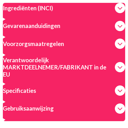
n
e
n
Ingrediënten (INCI)
Gevarenaanduidingen
Voorzorgsmaatregelen
Verantwoordelijk
MARKTDEELNEMER/FABRIKANT in de
EU
Specificaties
Gebruiksaanwijzing