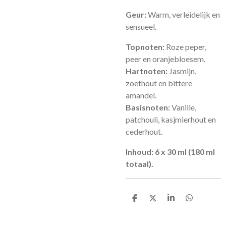
Geur:
Warm, verleidelijk en
sensueel.
Topnoten:
Roze peper,
peer en oranjebloesem.
Hartnoten:
Jasmijn,
zoethout en bittere
amandel.
Basisnoten:
Vanille,
patchouli, kasjmierhout en
cederhout.
Inhoud:
6 x 30 ml (180 ml
totaal).
D
D
S
D
e
e
h
e
l
e
a
l
e
l
r
e