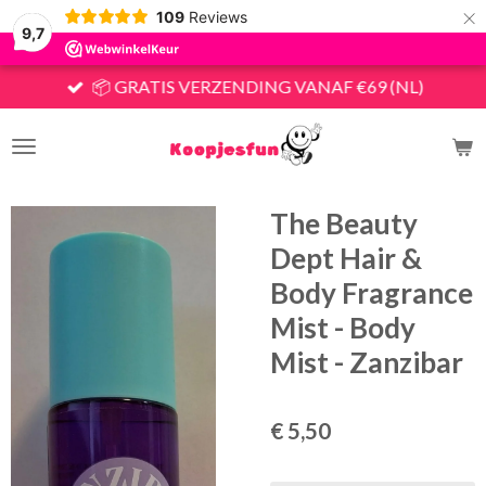
×
109
Reviews
9,7
📦 GRATIS VERZENDING VANAF €69 (NL)
The Beauty
Dept Hair &
Body Fragrance
Mist - Body
Mist - Zanzibar
€ 5,50