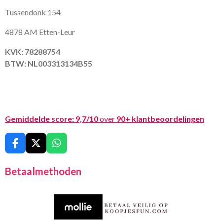
Tussendonk 154
4878 AM Etten-Leur
KVK: 78288754
BTW: NL003313134B55
Gemiddelde score:
9,7/10
over
90+ klantbeoordelingen
F
X
W
a
h
c
a
Betaalmethoden
e
t
b
s
o
A
o
p
k
p