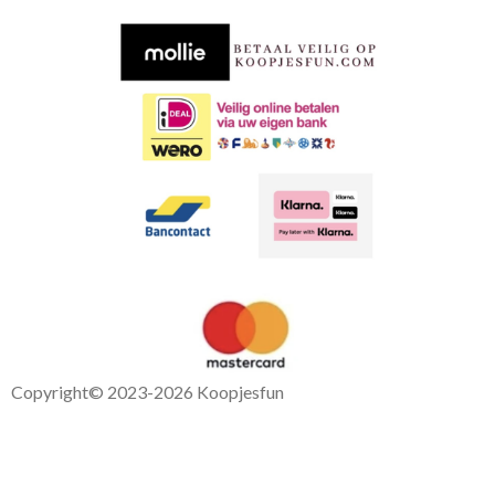
b
s
o
A
o
p
k
p
Copyright
© 2023-2026 Koopjesfun