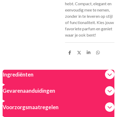
hebt. Compact, elegant en
eenvoudig mee te nemen,
zonder in te leveren op stijl
of functionaliteit. Kies jouw
favoriete parfum en geniet
waar je ook bent!
D
D
S
D
e
e
h
e
l
e
a
l
e
l
r
e
n
e
n
Ingrediënten
Gevarenaanduidingen
Voorzorgsmaatregelen