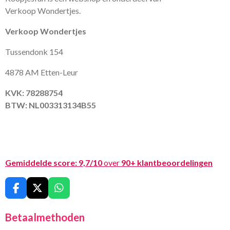
Verkoop Wondertjes.
Verkoop Wondertjes
Tussendonk 154
4878 AM Etten-Leur
KVK: 78288754
BTW: NL003313134B55
Gemiddelde score:
9,7/10
over
90+ klantbeoordelingen
F
X
W
a
h
c
a
Betaalmethoden
e
t