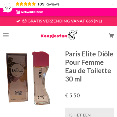
×
109
Reviews
9,7
📦 GRATIS VERZENDING VANAF €69 (NL)
Paris Elite Diôle
Pour Femme
Eau de Toilette
30 ml
€ 5,50
IS HET EEN