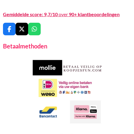
Gemiddelde score:
9,7/10
over
90+ klantbeoordelingen
F
X
W
a
h
c
a
Betaalmethoden
e
t
b
s
o
A
o
p
k
p