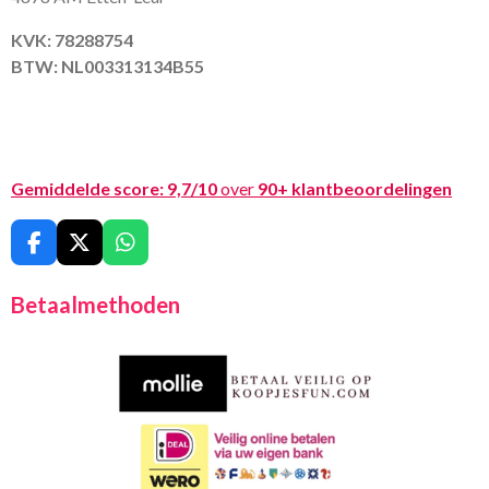
KVK: 78288754
BTW: NL003313134B55
Gemiddelde score:
9,7/10
over
90+ klantbeoordelingen
F
X
W
a
h
c
a
Betaalmethoden
e
t
b
s
o
A
o
p
k
p