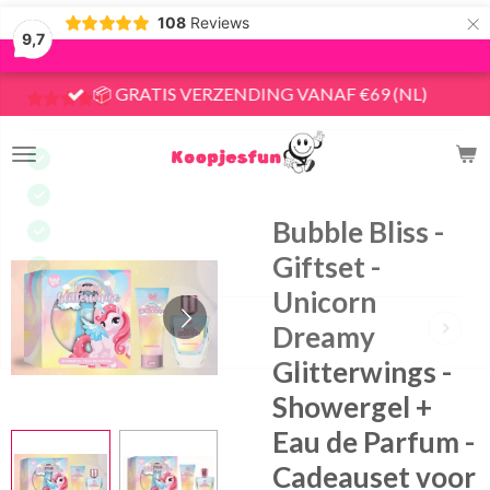
×
108
Reviews
9,7
📦 GRATIS VERZENDING VANAF €69 (NL)
Bubble Bliss -
Giftset -
Unicorn
Dreamy
Glitterwings -
Showergel +
Eau de Parfum -
Cadeauset voor