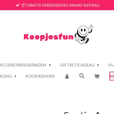
📦 GRATIS VERZENDING VANAF €69 (NL)
ACCESSOIRES/SIERADEN
GIFTSET/CADEAU
HU
RGING
KOOPJESHOEK
B