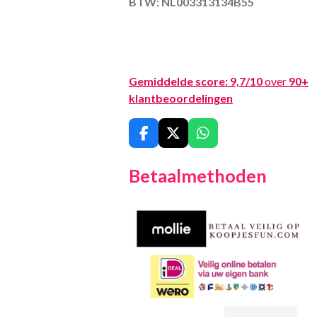
BTW: NL003313134B55
Gemiddelde score:
9,7/10
over
90+
klantbeoordelingen
F
X
W
a
h
c
a
Betaalmethoden
e
t
b
s
o
A
o
p
k
p