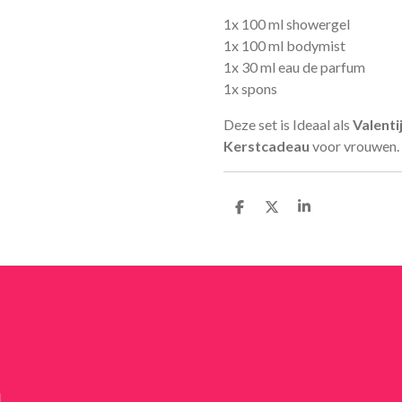
1x 100 ml showergel
1x 100 ml bodymist
1x 30 ml eau de parfum
1x spons
Deze set is Ideaal als
Valenti
Kerstcadeau
voor vrouwen.
D
D
S
e
e
h
l
e
a
e
l
r
n
e
n