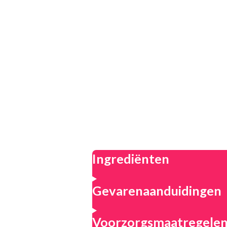
Ingrediënten
Gevarenaanduidingen
Voorzorgsmaatregele