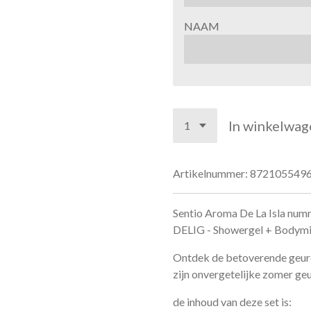
NAAM
In winkelwag
Artikelnummer:
872105549
Sentio Aroma De La Isla n
DELIG - Showergel + Bodymi
Ontdek de betoverende geuren
zijn onvergetelijke zomer ge
de inhoud van deze set is: