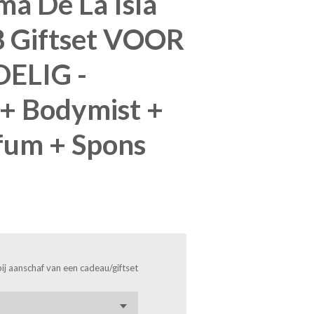
ma De La Isla
 Giftset VOOR
ELIG -
+ Bodymist +
fum + Spons
bij aanschaf van een cadeau/giftset