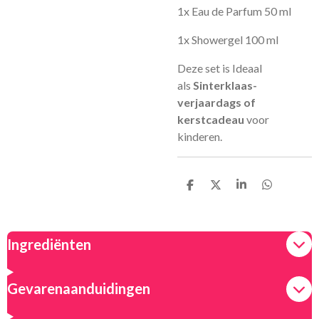
1x Eau de Parfum 50 ml
1x Showergel 100 ml
Deze set is Ideaal
als
Sinterklaas-
verjaardags of
kerstcadeau
voor
kinderen.
D
D
S
D
e
e
h
e
l
e
a
l
e
l
r
e
n
e
n
Ingrediënten
Gevarenaanduidingen