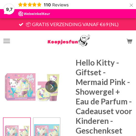
×
110
Reviews
9,7
📦 GRATIS VERZENDING VANAF €69 (NL)
Hello Kitty -
Giftset -
Mermaid Pink -
Showergel +
Eau de Parfum -
Cadeauset voor
Kinderen -
Geschenkset