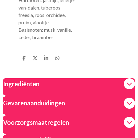
Hartnoten: jasmijn, lelietje-
van-dalen, tuberoos,
freesia, roos, orchidee,
pruim, viooltje
Basisnoten: musk, vanille,
ceder, braambes
D
D
S
D
e
e
h
e
l
e
a
l
e
l
r
e
n
e
n
Ingrediënten
Gevarenaanduidingen
Voorzorgsmaatregelen