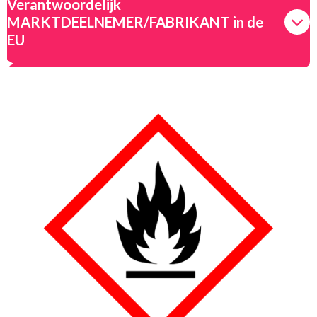
Verantwoordelijk
MARKTDEELNEMER/FABRIKANT in de
EU