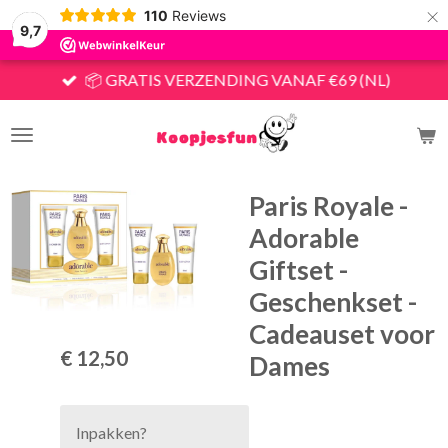
×
110
Reviews
9,7
📦 GRATIS VERZENDING VANAF €69 (NL)
Paris Royale -
Adorable
Giftset -
Geschenkset -
Cadeauset voor
€ 12,50
Dames
Inpakken?