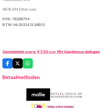
4878 AM Etten-Leur
KVK: 78288754
BTW: NL003313134B55
Gemiddelde score:
9,7/10
over
90+ klantbeoordelingen
F
X
W
a
h
c
a
Betaalmethoden
e
t
b
s
o
A
o
p
k
p