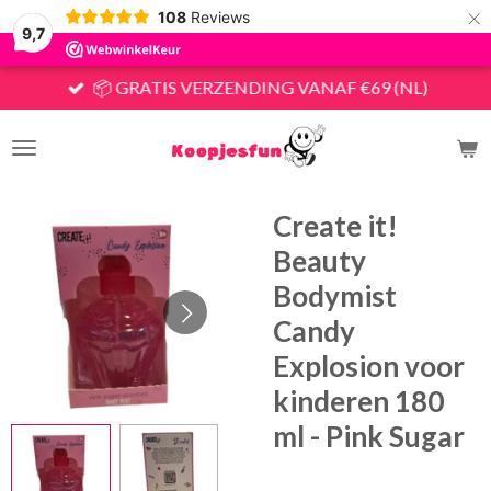
×
108
Reviews
9,7
📦 GRATIS VERZENDING VANAF €69 (NL)
Create it!
Beauty
Bodymist
Candy
Explosion voor
kinderen 180
ml - Pink Sugar