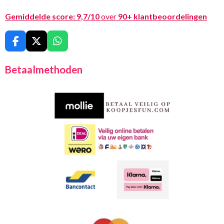
Gemiddelde score:
9,7/10
over
90+ klantbeoordelingen
F
X
W
a
h
c
a
Betaalmethoden
e
t
b
s
o
A
o
p
k
p