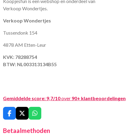
Koopjesfun is een webshop en onderdeel van
Verkoop Wondertjes.
Verkoop Wondertjes
Tussendonk 154
4878 AM Etten-Leur
KVK: 78288754
BTW: NL003313134B55
Gemiddelde score:
9,7/10
over
90+ klantbeoordelingen
F
X
W
a
h
c
a
Betaalmethoden
e
t