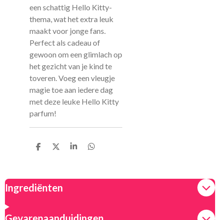
een schattig Hello Kitty-
thema, wat het extra leuk
maakt voor jonge fans.
Perfect als cadeau of
gewoon om een glimlach op
het gezicht van je kind te
toveren. Voeg een vleugje
magie toe aan iedere dag
met deze leuke Hello Kitty
parfum!
D
D
S
D
e
e
h
e
l
e
a
l
e
l
r
e
n
e
n
Ingrediënten
Gevarenaanduidingen