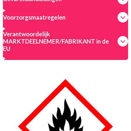
Voorzorgsmaatregelen
Verantwoordelijk
MARKTDEELNEMER/FABRIKANT in de
EU