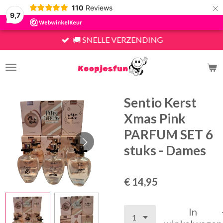
×
110
Reviews
9,7
🚚 SNELLE VERZENDING
Sentio Kerst
Xmas Pink
PARFUM SET 6
stuks - Dames
€ 14,95
In