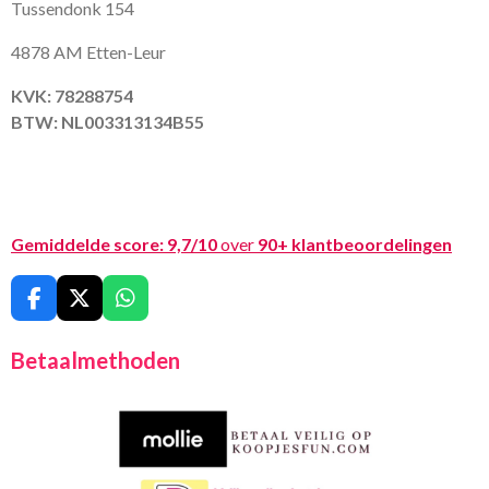
Tussendonk 154
4878 AM Etten-Leur
KVK: 78288754
BTW: NL003313134B55
Gemiddelde score:
9,7/10
over
90+ klantbeoordelingen
F
X
W
a
h
c
a
Betaalmethoden
e
t
b
s
o
A
o
p
k
p