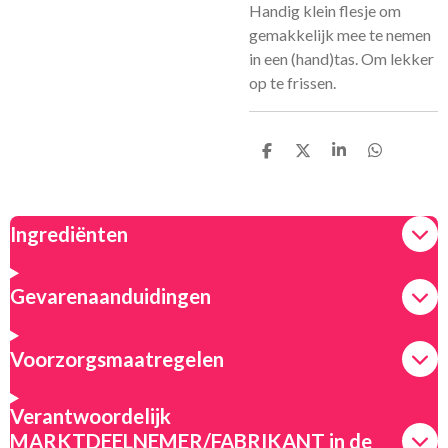
Handig klein flesje om
gemakkelijk mee te nemen
in een (hand)tas. Om lekker
op te frissen.
D
D
S
D
e
e
h
e
l
e
a
l
e
l
r
e
n
e
n
Ingrediënten
Gevarenaanduidingen
Voorzorgsmaatregelen
Verantwoordelijk
MARKTDEELNEMER/FABRIKANT in de