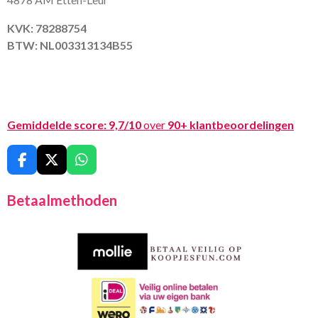
KVK: 78288754
BTW: NL003313134B55
Gemiddelde score:
9,7/10
over
90+ klantbeoordelingen
F
X
W
a
h
c
a
Betaalmethoden
e
t
b
s
o
A
o
p
k
p