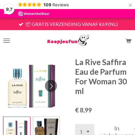
×
109
Reviews
9,7
📦 GRATIS VERZENDING VANAF €69 (NL)
La Rive Saffira
Eau de Parfum
For Woman 30
ml
€ 8,99
In