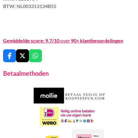
BTW: NL003313134B55
Gemiddelde score:
9,7/10
over
90+ klantbeoordelingen
F
X
W
a
h
c
a
Betaalmethoden
e
t
b
s
o
A
o
p
k
p