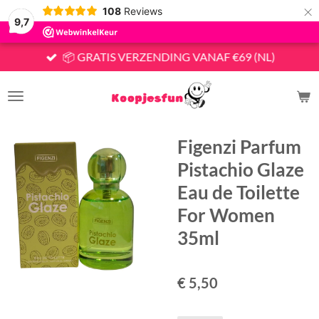
×
108
Reviews
9,7
📦 GRATIS VERZENDING VANAF €69 (NL)
Figenzi Parfum
Pistachio Glaze
Eau de Toilette
For Women
35ml
€ 5,50