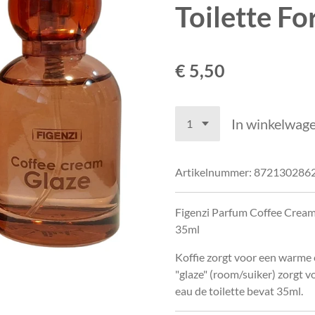
Toilette F
€ 5,50
In winkelwag
Artikelnummer:
872130286
Figenzi Parfum Coffee Cream
35ml
Koffie zorgt voor een warme e
"glaze" (room/suiker) zorgt 
eau de toilette bevat 35ml.