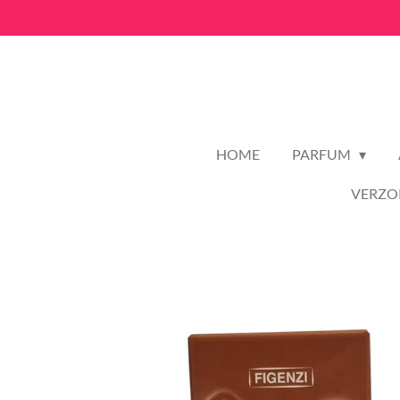
Ga
direct
naar
de
hoofdinhoud
HOME
PARFUM
VERZO