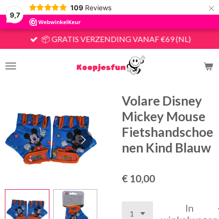
×
109
Reviews
9,7
📦 GRATIS VERZENDING VANAF €69 (NL)
Volare Disney
Mickey Mouse
Fietshandschoe
nen Kind Blauw
€ 10,00
In