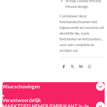
Vrolijk Disney Mickey
Mouse design
Combineer deze
fietshandschoenen met
bijpassende accessoires uit
dezelfde lijn, zoals
fietsbellen en fietstoeters,
voor een complete en
vrolijke set.
D
D
S
D
e
e
h
e
l
e
a
l
e
l
r
e
n
e
n
Waarschuwingen
Verantwoordelijk
MARKTDEELNEMER/FABRIKANT in de