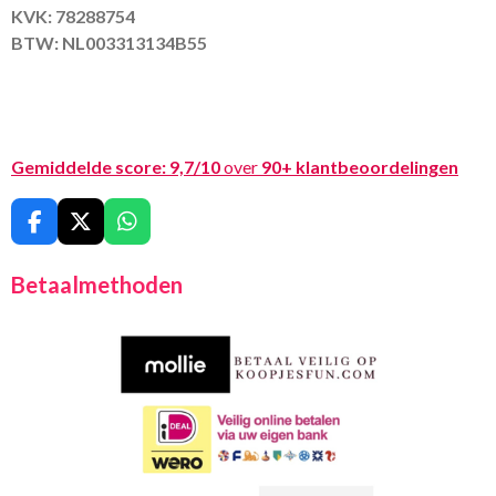
KVK: 78288754
BTW: NL003313134B55
Gemiddelde score:
9,7/10
over
90+ klantbeoordelingen
F
X
W
a
h
c
a
Betaalmethoden
e
t
b
s
o
A
o
p
k
p