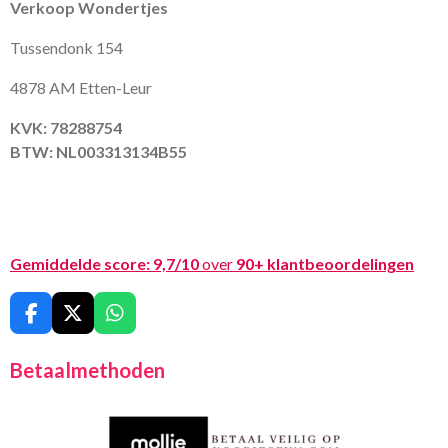
Verkoop Wondertjes
Tussendonk 154
4878 AM Etten-Leur
KVK: 78288754
BTW: NL003313134B55
Gemiddelde score:
9,7/10
over
90+ klantbeoordelingen
F
X
W
a
h
c
a
Betaalmethoden
e
t
b
s
o
A
o
p