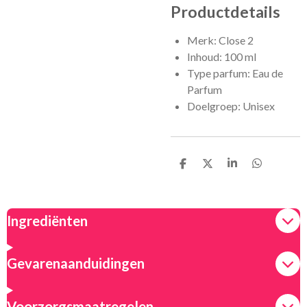
Productdetails
Merk: Close 2
Inhoud: 100 ml
Type parfum: Eau de
Parfum
Doelgroep: Unisex
D
D
S
D
e
e
h
e
l
e
a
l
e
l
r
e
n
e
n
Ingrediënten
Gevarenaanduidingen
Voorzorgsmaatregelen