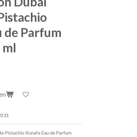
ion Dubai
Pistachio
u de Parfum
 ml
en
9231
te Pistachio Kunafa Eau de Parfum