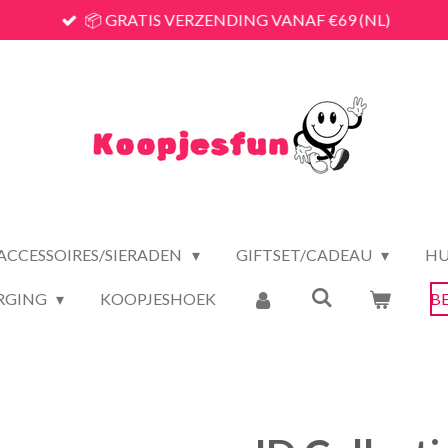
📦 GRATIS VERZENDING VANAF €69 (NL)
ACCESSOIRES/SIERADEN
GIFTSET/CADEAU
HU
RGING
KOOPJESHOEK
B