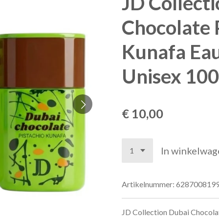
JD Collect
Chocolate 
Kunafa Ea
Unisex 100
€ 10,00
In winkelwag
Artikelnummer:
628700819
JD Collection Dubai Chocola