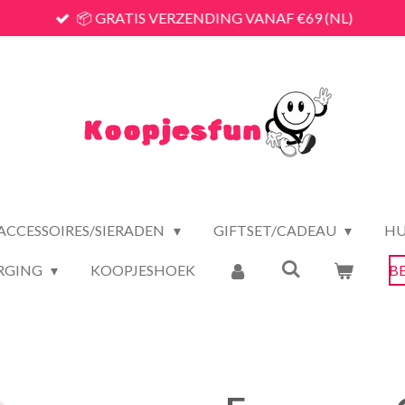
📦 GRATIS VERZENDING VANAF €69 (NL)
ACCESSOIRES/SIERADEN
GIFTSET/CADEAU
HU
RGING
KOOPJESHOEK
B