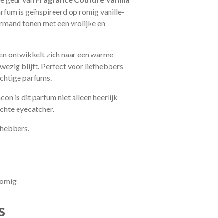
arfum is geïnspireerd op romig vanille-
urmand tonen met een vrolijke en
en ontwikkelt zich naar een warme
nwezig blijft. Perfect voor liefhebbers
achtige parfums.
con is dit parfum niet alleen heerlijk
chte eyecatcher.
fhebbers.
Romig
s