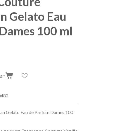
Couture
an Gelato Eau
 Dames 100 ml
en
0482
ean Gelato Eau de Parfum Dames 100
se geur van
Fragrance Couture Vanilla