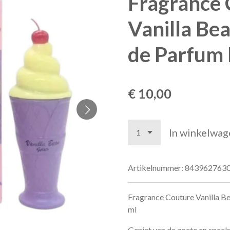
Fragrance 
Vanilla Be
de Parfum
€ 10,00
In winkelwag
Artikelnummer:
843962763
Fragrance Couture Vanilla B
ml
Geniet van de zoete en speel