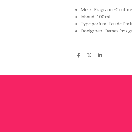
Merk: Fragrance Couture
Inhoud: 100 ml
Type parfum: Eau de Par
Doelgroep: Dames
(ook g
D
D
S
e
e
h
l
e
a
e
l
r
n
e
n