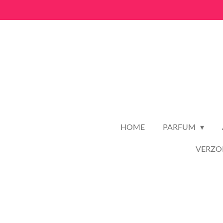
Ga
direct
naar
de
hoofdinhoud
HOME
PARFUM
VERZO