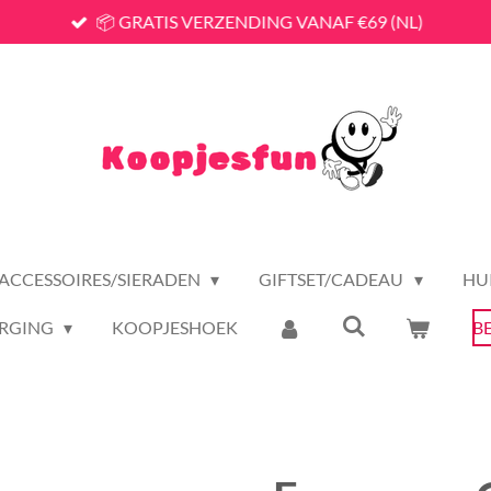
📦 GRATIS VERZENDING VANAF €69 (NL)
ACCESSOIRES/SIERADEN
GIFTSET/CADEAU
HU
RGING
KOOPJESHOEK
B