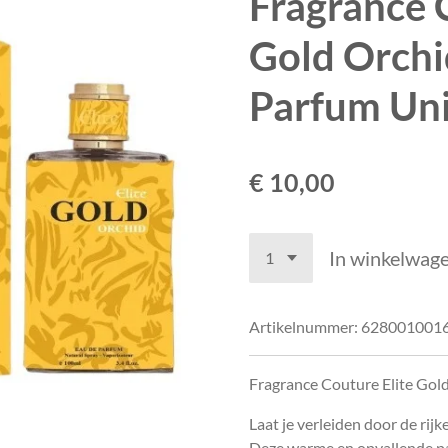
Fragrance 
Gold Orchi
Parfum Uni
€ 10,00
In winkelwag
Artikelnummer:
628001001
Fragrance Couture Elite Gol
Laat je verleiden door de rij
Deze warme en opvallende p