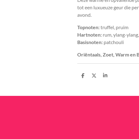
tot een luxueuze geur die per
avond.
Topnoten:
truffel, pruim
Hartnoten:
rum, ylang-ylang
Basisnoten:
patchouli
Oriëntaals, Zoet, Warm en 
D
D
S
e
e
h
l
e
a
e
l
r
n
e