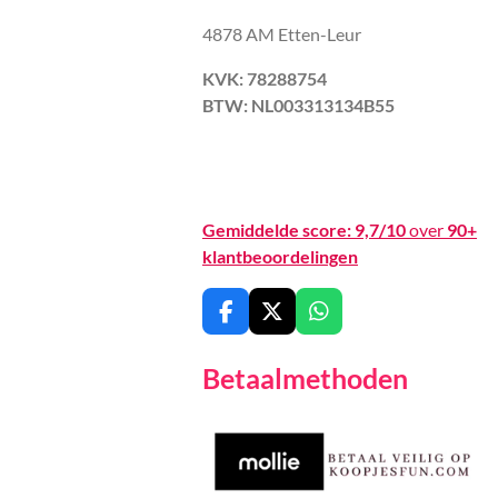
4878 AM Etten-Leur
KVK: 78288754
BTW: NL003313134B55
Gemiddelde score:
9,7/10
over
90+
klantbeoordelingen
F
X
W
a
h
c
a
Betaalmethoden
e
t
b
s
o
A
o
p
k
p