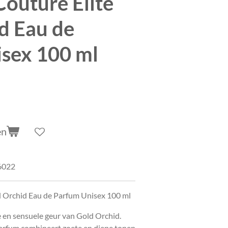
Couture Elite
d Eau de
sex 100 ml
en
6022
d Orchid Eau de Parfum Unisex 100 ml
ke en sensuele geur van Gold Orchid.
arfum combineert zoete en diepe tonen