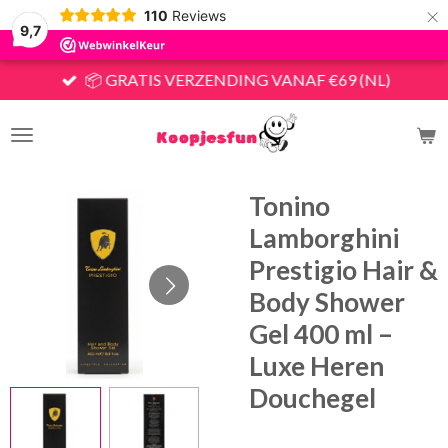
×
110
Reviews
9,7
📦 GRATIS VERZENDING VANAF €69 (NL)
Tonino
Lamborghini
Prestigio Hair &
Body Shower
Gel 400 ml –
Luxe Heren
Douchegel