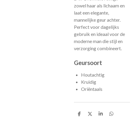
zowel haar als lichaam en
laat een elegante,
mannelijke geur achter.
Perfect voor dagelijks
gebruik en ideaal voor de
moderne man die stijl en
verzorging combineert.
Geursoort
Houtachtig
Kruidig
Oriëntaals
D
D
S
D
e
e
h
e
l
e
a
l
e
l
r
e