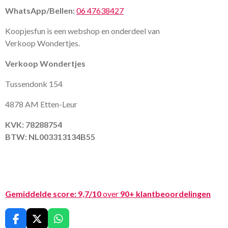
WhatsApp/Bellen:
06 47638427
Koopjesfun is een webshop en onderdeel van
Verkoop Wondertjes.
Verkoop Wondertjes
Tussendonk 154
4878 AM Etten-Leur
KVK: 78288754
BTW: NL003313134B55
Gemiddelde score:
9,7/10
over
90+ klantbeoordelingen
F
X
W