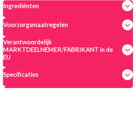
n
e
n
Ingrediënten
Voorzorgsmaatregelen
Verantwoordelijk
MARKTDEELNEMER/FABRIKANT in de
EU
Specificaties