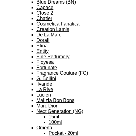
Blue Dreams (BN)
Capace
Close 2
Chatler
Cosmetica Fanatica
Creation Lamis
De La Mare
Dorall
Elina
Entity
Fine Perfumery
Floyesa
Fortunate
Fragrance Couture (FC)
G. Bellini
Ilvande
La Rive
Lucien
Malizia Bon Bons
Marc Dion
Next Generation (NG)
15ml
100ml
Omerta
Pocket - 20ml