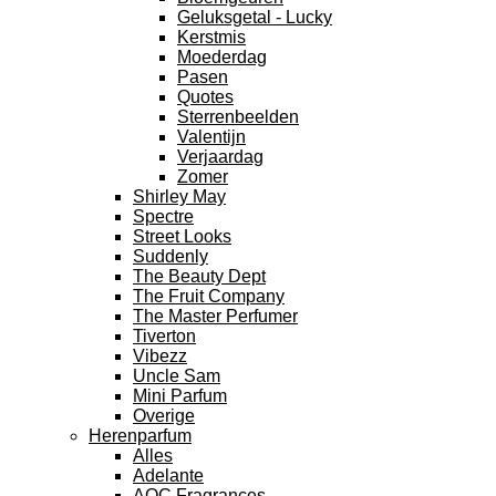
Geluksgetal - Lucky
Kerstmis
Moederdag
Pasen
Quotes
Sterrenbeelden
Valentijn
Verjaardag
Zomer
Shirley May
Spectre
Street Looks
Suddenly
The Beauty Dept
The Fruit Company
The Master Perfumer
Tiverton
Vibezz
Uncle Sam
Mini Parfum
Overige
Herenparfum
Alles
Adelante
AQC Fragrances