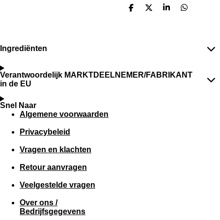
D
D
S
D
e
e
h
e
l
e
a
l
e
l
r
e
n
e
n
Ingrediënten
Verantwoordelijk MARKTDEELNEMER/FABRIKANT
in de EU
Snel Naar
Algemene voorwaarden
Privacybeleid
Vragen en klachten
Retour aanvragen
Veelgestelde vragen
Over ons /
Bedrijfsgegevens