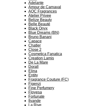
Adelante
Amour de Carnaval
AQC Fragrances
Atelier Privee
Belize Beauty
Belle Beauté
Black Onyx
Blue Dreams (BN)
Bruno Banani
Capace
Chatler
Close 2
Cosmetica Fanatica
Creation Lamis
De La Mare
Dorall
Elina
Entity
Fragrance Couture (FC)
Figenzi
Fine Perfumery
Floyesa
Fortunate
Ilvande
La Rive