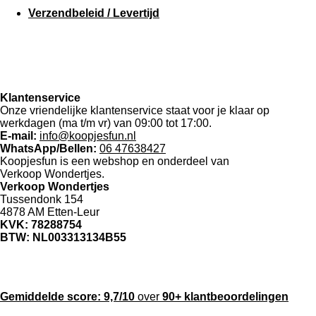
Verzendbeleid / Levertijd
Klantenservice
Onze vriendelijke klantenservice staat voor je klaar op
werkdagen (ma t/m vr) van 09:00 tot 17:00.
E-mail:
info@koopjesfun.nl
WhatsApp/Bellen:
06 47638427
Koopjesfun is een webshop en onderdeel van
Verkoop Wondertjes.
Verkoop Wondertjes
Tussendonk 154
4878 AM Etten-Leur
KVK: 78288754
BTW: NL003313134B55
Gemiddelde score:
9,7/10
over
90+ klantbeoordelingen