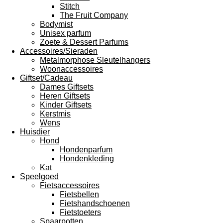
Stitch
The Fruit Company
Bodymist
Unisex parfum
Zoete & Dessert Parfums
Accessoires/Sieraden
Metalmorphose Sleutelhangers
Woonaccessoires
Giftset/Cadeau
Dames Giftsets
Heren Giftsets
Kinder Giftsets
Kerstmis
Wens
Huisdier
Hond
Hondenparfum
Hondenkleding
Kat
Speelgoed
Fietsaccessoires
Fietsbellen
Fietshandschoenen
Fietstoeters
Spaarpotten