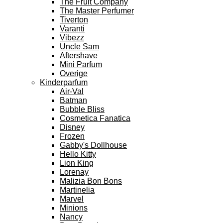
The Fruit Company
The Master Perfumer
Tiverton
Varanti
Vibezz
Uncle Sam
Aftershave
Mini Parfum
Overige
Kinderparfum
Air-Val
Batman
Bubble Bliss
Cosmetica Fanatica
Disney
Frozen
Gabby's Dollhouse
Hello Kitty
Lion King
Lorenay
Malizia Bon Bons
Martinelia
Marvel
Minions
Nancy