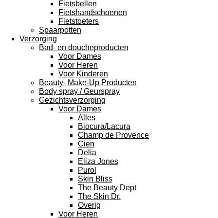
Fietsbellen
Fietshandschoenen
Fietstoeters
Spaarpotten
Verzorging
Bad- en doucheproducten
Voor Dames
Voor Heren
Voor Kinderen
Beauty- Make-Up Producten
Body spray / Geurspray
Gezichtsverzorging
Voor Dames
Alles
Biocura/Lacura
Champ de Provence
Cien
Delia
Eliza Jones
Purol
Skin Bliss
The Beauty Dept
The Skin Dr.
Overig
Voor Heren