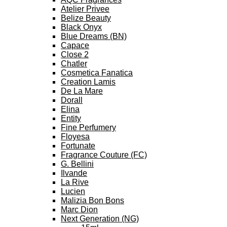
Atelier Privee
Belize Beauty
Black Onyx
Blue Dreams (BN)
Capace
Close 2
Chatler
Cosmetica Fanatica
Creation Lamis
De La Mare
Dorall
Elina
Entity
Fine Perfumery
Floyesa
Fortunate
Fragrance Couture (FC)
G. Bellini
Ilvande
La Rive
Lucien
Malizia Bon Bons
Marc Dion
Next Generation (NG)