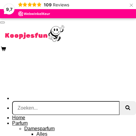
×
109
Reviews
Ga
9,7
direct
naar
de
hoofdinhoud
Home
Parfum
Damesparfum
Alles