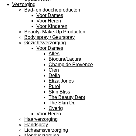
Verzorging
Bad- en doucheproducten
Voor Dames
Voor Heren
Voor Kinderen
Beauty- Make-Up Producten
Body spray / Geurspray
Gezichtsverzorging
Voor Dames
Alles
Biocura/Lacura
Champ de Provence
Cien
Delia
Eliza Jones
Purol
Skin Bliss
The Beauty Dept
The Skin Dr.
Overig
Voor Heren
Haarverzorging
Handspray
Lichaamsverzorging
Mondverzorging