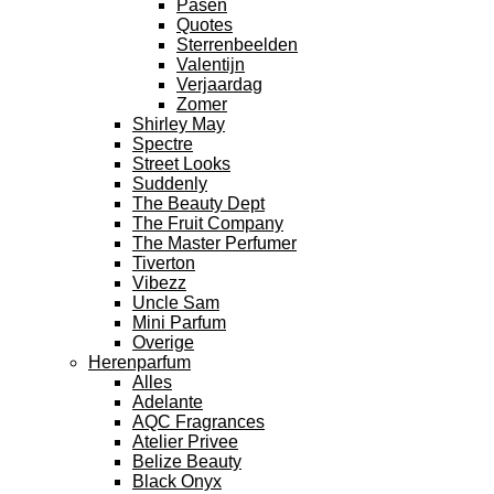
Pasen
Quotes
Sterrenbeelden
Valentijn
Verjaardag
Zomer
Shirley May
Spectre
Street Looks
Suddenly
The Beauty Dept
The Fruit Company
The Master Perfumer
Tiverton
Vibezz
Uncle Sam
Mini Parfum
Overige
Herenparfum
Alles
Adelante
AQC Fragrances
Atelier Privee
Belize Beauty
Black Onyx