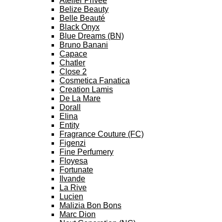
Atelier Privee
Belize Beauty
Belle Beauté
Black Onyx
Blue Dreams (BN)
Bruno Banani
Capace
Chatler
Close 2
Cosmetica Fanatica
Creation Lamis
De La Mare
Dorall
Elina
Entity
Fragrance Couture (FC)
Figenzi
Fine Perfumery
Floyesa
Fortunate
Ilvande
La Rive
Lucien
Malizia Bon Bons
Marc Dion