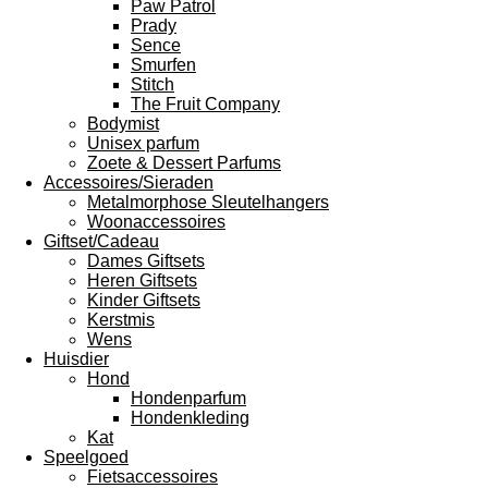
Paw Patrol
Prady
Sence
Smurfen
Stitch
The Fruit Company
Bodymist
Unisex parfum
Zoete & Dessert Parfums
Accessoires/Sieraden
Metalmorphose Sleutelhangers
Woonaccessoires
Giftset/Cadeau
Dames Giftsets
Heren Giftsets
Kinder Giftsets
Kerstmis
Wens
Huisdier
Hond
Hondenparfum
Hondenkleding
Kat
Speelgoed
Fietsaccessoires