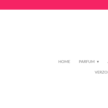
Ga
direct
naar
de
hoofdinhoud
HOME
PARFUM
VERZO