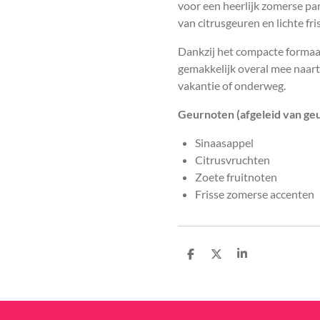
voor een heerlijk zomerse pa
van citrusgeuren en lichte fr
Dankzij het compacte formaa
gemakkelijk overal mee naarto
vakantie of onderweg.
Geurnoten (afgeleid van geu
Sinaasappel
Citrusvruchten
Zoete fruitnoten
Frisse zomerse accenten
D
D
S
e
e
h
l
e
a
e
l
r
n
e