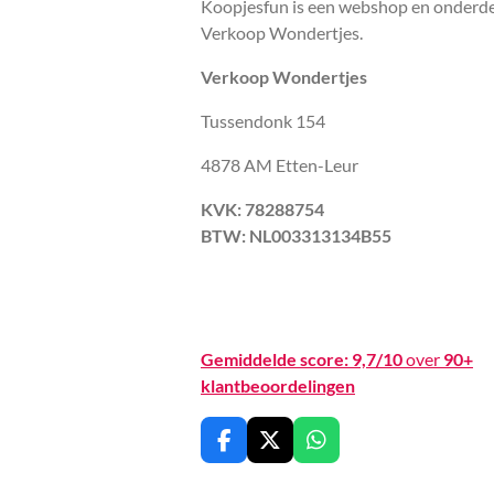
Koopjesfun is een webshop en onderde
Verkoop Wondertjes.
Verkoop Wondertjes
Tussendonk 154
4878 AM Etten-Leur
KVK: 78288754
BTW: NL003313134B55
Gemiddelde score:
9,7/10
over
90+
klantbeoordelingen
F
X
W
a
h
c
a