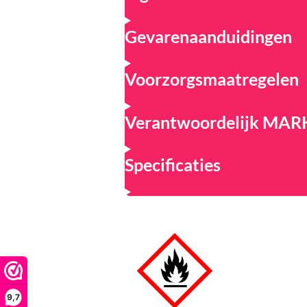
Gevarenaanduidingen
Voorzorgsmaatregelen
Verantwoordelijk MA
Specificaties
9,7