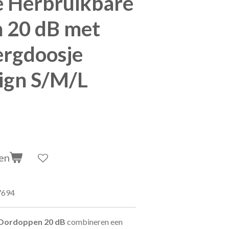
e Herbruikbare
 20 dB met
ergdoosje
sign S/M/L
en
7694
 Oordoppen 20 dB
combineren een