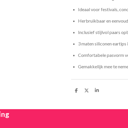
Ideaal voor festivals, co
Herbruikbaar en eenvoud
Inclusief stijlvol paars o
3 maten siliconen eartips
Comfortabele pasvorm vo
Gemakkelijk mee te neme
D
D
S
e
e
h
l
e
a
e
l
r
n
e
ing