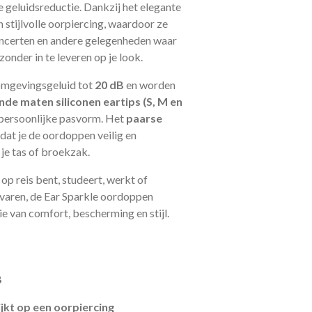
ve geluidsreductie. Dankzij het elegante
n stijlvolle oorpiercing, waardoor ze
 concerten en andere gelegenheden waar
onder in te leveren op je look.
mgevingsgeluid tot
20 dB
en worden
ende maten siliconen eartips (S, M en
persoonlijke pasvorm. Het
paarse
dat je de oordoppen veilig en
je tas of broekzak.
 op reis bent, studeert, werkt of
varen, de Ear Sparkle oordoppen
e van comfort, bescherming en stijl.
B
ijkt op een oorpiercing