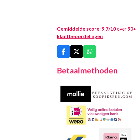
Gemiddelde score:
9,7/10
over
90+
klantbeoordelingen
F
X
W
a
h
c
a
Betaalmethoden
e
t
b
s
o
A
o
p
k
p