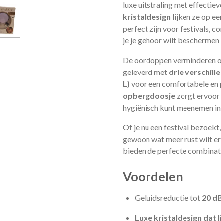
luxe uitstraling met effectie
kristaldesign
lijken ze op ee
perfect zijn voor festivals,
je je gehoor wilt beschermen z
De oordoppen verminderen o
geleverd met
drie verschill
L)
voor een comfortabele en 
opbergdoosje
zorgt ervoor 
hygiënisch kunt meenemen in 
Of je nu een festival bezoekt,
gewoon wat meer rust wilt er
bieden de perfecte combinati
Voordelen
Geluidsreductie tot
20 d
Luxe kristaldesign dat l