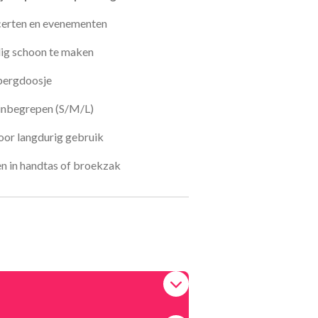
ncerten en evenementen
ig schoon te maken
pbergdoosje
 inbegrepen (S/M/L)
or langdurig gebruik
n in handtas of broekzak