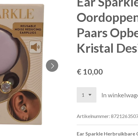
Ear Sparkl
Oordoppen
Paars Opb
Kristal De
€ 10,00
In winkelwag
Artikelnummer:
872126350
Ear Sparkle Herbruikbare