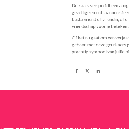
De kaars verspreidt een aang
gezellige en ontspannen sfeer
beste vriend of vriendin, of o
vriendschap voor je betekent
Of het nu gaat om een verjaa
gebaar, met deze geurkaars ge
prachtig symbool van jullie b
D
D
S
e
e
h
l
e
a
e
l
r
n
e
n