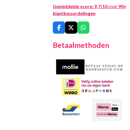
Gemiddelde score:
9,7/10
over
90+
klantbeoordelingen
F
X
W
a
h
c
a
Betaalmethoden
e
t
b
s
o
A
o
p
k
p