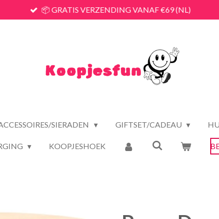
📦 GRATIS VERZENDING VANAF €69 (NL)
ACCESSOIRES/SIERADEN
GIFTSET/CADEAU
HU
RGING
KOOPJESHOEK
B