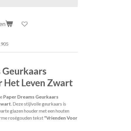
en
1905
 Geurkaars
r Het Leven Zwart
de
Paper Dreams Geurkaars
Zwart
. Deze stijlvolle geurkaars is
warte glazen houder met een houten
arme roségouden tekst
"Vrienden Voor